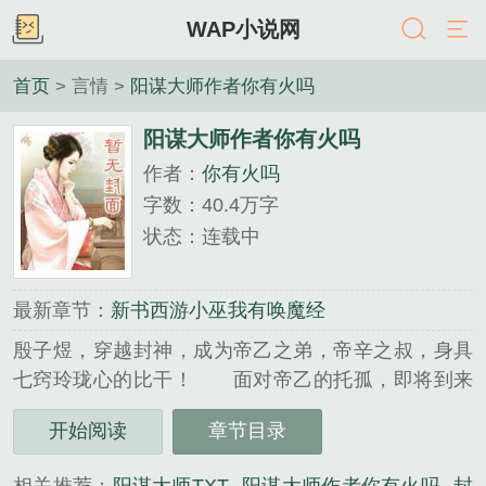
WAP小说网
首页
> 言情 >
阳谋大师作者你有火吗
阳谋大师作者你有火吗
作者：
你有火吗
字数：40.4万字
状态：连载中
最新章节：
新书西游小巫我有唤魔经
殷子煜，穿越封神，成为帝乙之弟，帝辛之叔，身具
七窍玲珑心的比干！ 面对帝乙的托孤，即将到来
的封神，殷子煜阳谋频出，阴谋诡计成不了大事，而
开始阅读
章节目录
阳谋让整个封神变了模样。 二人参果杀三士整姬
昌，以大基建拉动气运，…...