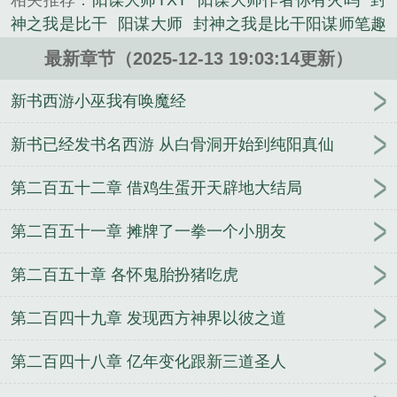
相关推荐：
阳谋大师TXT
阳谋大师作者你有火吗
封
《阳谋大师作者你有火吗》是你有火吗精心创作的言
神之我是比干
阳谋大师
封神之我是比干阳谋师笔趣
情类小说。
阁
封神我比干阳谋大师免费观看
阳谋大师 第578
最新章节（2025-12-13 19:03:14更新）
章
封神我是比干
阳谋大师3q中文网
阳谋大师 第
502章
阳谋大师你有火吗
阳谋大师免费阅读
封神
新书西游小巫我有唤魔经
我是比干阳谋大师免费阅读
阳谋大师(1-111)
阳谋大
师笔趣阁
阳谋大师最新章节列
阳谋大师篱笆好文
新书已经发书名西游 从白骨洞开始到纯阳真仙
学
封神我是比干阳谋大师
阳谋大师在线观看
第二百五十二章 借鸡生蛋开天辟地大结局
第二百五十一章 摊牌了一拳一个小朋友
第二百五十章 各怀鬼胎扮猪吃虎
第二百四十九章 发现西方神界以彼之道
第二百四十八章 亿年变化跟新三道圣人