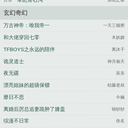
孽乱青石沟
玄幻奇幻
万古神帝：唯我帝一
一天三顿粥
和大佬穿回七零
木妖娆
TFBOYS之永远的陪伴
离沐子
诡灵道士
神月偷天
夜无疆
辰东
漂亮姐妹的超级保镖
枯藤老叔
靡日不思
今婳
离婚后厉总追妻跪肿了膝盖
锦钞钞
综漫不日常
佚名