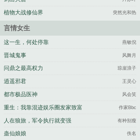
植物大战修仙界
突然光和热
言情女生
这一生，何处停靠
燕敏倪
晋城鬼事
风舞月
问鼎之最高权力
琼崖浪子
逍遥邪君
王灵心
都市极品医神
风会笑
重生：我靠混迹娱乐圈发家致富
作家Bbc
人在狼旅，军令执行就变强
有种别瘦
蛊仙娘娘
佚名