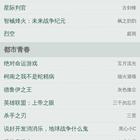
星际判官
古剑锋
智械烽火：未来战争纪元
枫之韵韵
烈空
庭雨
都市青春
绝对命运游戏
宝月流光
柯南之我不是蛇精病
烟火酒颂
德鲁伊之王
灰色微尘
英雄联盟：上帝之眼
三千勿忘尽
杀手之刃
三景
说好开发消消乐，地球战争什么鬼
黑心小C