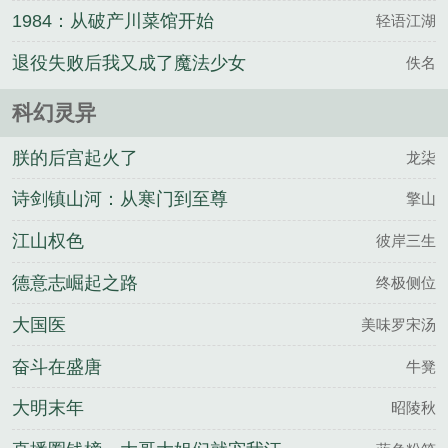
1984：从破产川菜馆开始
轻语江湖
退役失败后我又成了魔法少女
佚名
科幻灵异
朕的后宫起火了
龙柒
诗剑镇山河：从寒门到至尊
擎山
江山权色
彼岸三生
德意志崛起之路
终极侧位
大国医
美味罗宋汤
奋斗在盛唐
牛凳
大明末年
昭陵秋