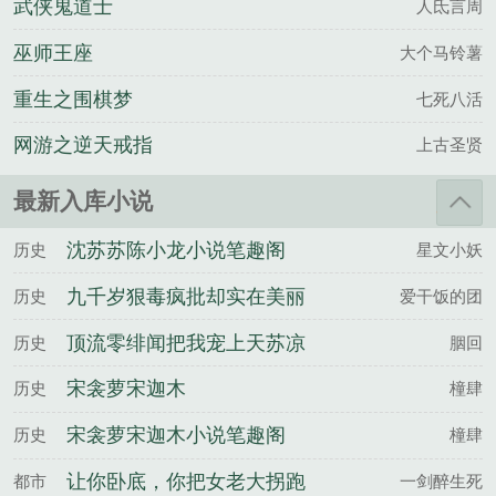
武侠鬼道士
人氐言周
巫师王座
大个马铃薯
重生之围棋梦
七死八活
网游之逆天戒指
上古圣贤
最新入库小说
沈苏苏陈小龙小说笔趣阁
历史
星文小妖
九千岁狠毒疯批却实在美丽
历史
爱干饭的团
谢玉霍寒全文完整版
顶流零绯闻把我宠上天苏凉
历史
胭回
楚南佑全文完整版
宋衾萝宋迦木
历史
橦肆
宋衾萝宋迦木小说笔趣阁
历史
橦肆
让你卧底，你把女老大拐跑
都市
一剑醉生死