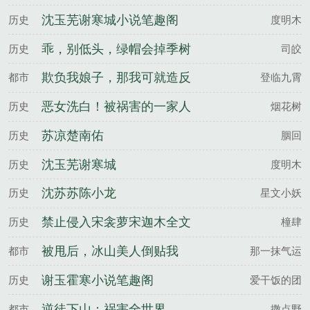
了？
沈玉芜谢寒城小说笔趣阁
历史
度明木
乖，别低头，绿帽会掉季树
历史
司皎
宋涧雪全文完整版
欺负我娘子，那我可就造反
都市
登临九霄
了
恶女洗白！被祸害的一家人
历史
烟花树
有救了陆青青姬如砚全文完
苏凉楚南佑
历史
胭回
整版
沈玉芜谢寒城
历史
度明木
沈苏苏陈小龙
历史
星文小妖
禁止侵入宋衾萝宋迦木全文
历史
橦肆
完整版
被甩后，冰山美人倒贴我
都市
那一抹气运
谢玉霍寒小说笔趣阁
历史
爱干饭的团
逆徒下山：祸害全世界
都市
撒点野