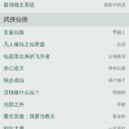
最强领主系统
挽歌中的流
武侠仙侠
玄鉴仙族
季越人
凡人修仙之仙界篇
忘语
仙器里出来的飞升者
云海垂泪
赤心巡天
情何以甚
独步成仙
搞个锤子
没钱修什么仙？
熊狼狗
光阴之外
耳根
重生笑傲：我要当教主
宴金秋
剑出大唐
一片苏叶