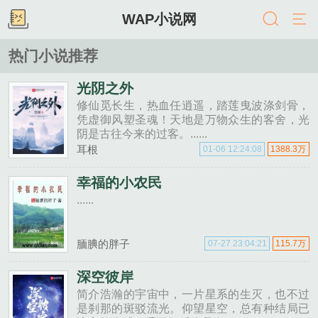
WAP小说网
热门小说推荐
光阴之外
修仙觅长生，热血任逍遥，踏莲曳波涤剑骨，
凭虚御风塑圣魂！天地是万物众生的客舍，光
阴是古往今来的过客。......
耳根
01-06 12:24:08
1388.3万
幸福的小农民
......
腼腆的胖子
07-27 23:04:21
115.7万
深空彼岸
简介浩瀚的宇宙中，一片星系的生灭，也不过
是刹那的斑驳流光。仰望星空，总有种结局已