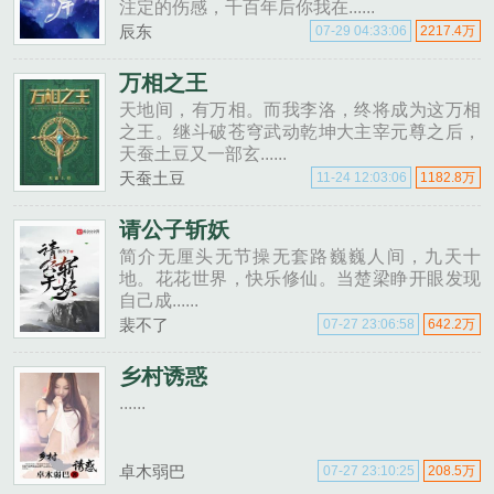
注定的伤感，千百年后你我在......
辰东
07-29 04:33:06
2217.4万
万相之王
天地间，有万相。而我李洛，终将成为这万相
之王。继斗破苍穹武动乾坤大主宰元尊之后，
天蚕土豆又一部玄......
天蚕土豆
11-24 12:03:06
1182.8万
请公子斩妖
简介无厘头无节操无套路巍巍人间，九天十
地。花花世界，快乐修仙。当楚梁睁开眼发现
自己成......
裴不了
07-27 23:06:58
642.2万
乡村诱惑
......
卓木弱巴
07-27 23:10:25
208.5万