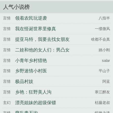
人气小说榜
领着农民玩逆袭
言情
八指半
我在怪诞世界里修真
言情
一缕微风
提亚马特，我要去找女朋友
言情
啥都不会真
了！
二娃和他的女人们：男凸女
言情
姚小刚
凹
小青年乡村猎艳
言情
salar
乡野迷情小村医
言情
平山子
极品村妓
言情
阿蓝
乡艳：狂野美人沟
言情
寒江醉友
漂亮姐妹的超级保镖
玄幻
枯藤老叔
言情
惊艳之谈