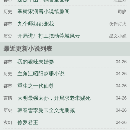
季树宋涧雪小说笔趣阁
历史
司皎
九个师姐都宠我
都市
夜伴灯火
开局进厂打工搅动莞城风云
历史
星文小妖
沈苏苏陈小龙全文完整版
最近更新小说列表
我的狠辣未婚妻
都市
04-26
主角江昭阳赵珊小说
历史
04-26
重生之一代仙尊
都市
04-26
大明最强太孙，开局求老朱赐死
言情
04-26
韩春雪李曼玉全文无删减
历史
04-26
修罗君王
玄幻
04-26