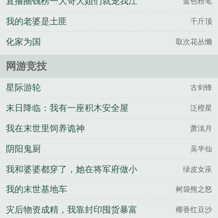
直播圈钱榜一大哥大姐们就宠我江
蓝色粉笔
枫孙晨免费阅读完整版
我的老婆是土匪
千斤顶
化家为国
取次花丛懒
网游竞技
星际游轮
古剑锋
末日降临：我有一座积木安全屋
泛橙星
我在末世里饲养诡神
萧洺月
阴阳鬼厨
吴半仙
我和婆婆都穿了，她在将军府做小
绿皮女巫
我的末世基地车
树袋熊之怒
灾后物资成精，我靠封印囤货暴富
椰香红豆沙