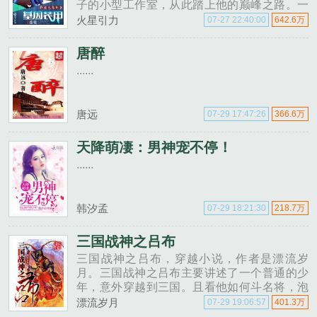
子的小型工作室，从此踏上他的巅峰之路。一
弯几乎被历史遗忘的上古邪物天谴之月......
火星引力
07-27 22:40:00
642.6万
唐醉
......
唐远
07-29 17:47:26
366.6万
天降萌凄：男神宠不停！
......
韩汐孟
07-29 18:21:30
218.7万
三国战神之吕布
三国战神之吕布，穿越小说，作者是漂流岁
月。三国战神之吕布主要讲述了一个普通的少
年，意外穿越到三国。且看他如何斗名将，泡
美眉，玩转三国，成就一代战神神话。…......
漂流岁月
07-29 19:06:57
401.3万