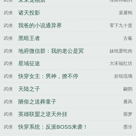
未来宠物店
诸天投影
武侠
裴屠狗
我爸的小说通异界
武侠
零下九十度
黑暗王者
武侠
古羲
地府微信群：我的老公是冥
武侠
妹纸爱吃肉
王
星域征途
武侠
大宋福红坊
快穿女主：男神，撩不停
武侠
折纸琉璃
天陆之子
武侠
翩鹊
陋俗之送葬童子
武侠
雁风
英雄联盟之逆天外挂
武侠
噩梦
快穿系统：反派BOSS来袭！
武侠
墨泠