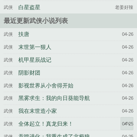
白星盗星
武侠
老姜好辣
最近更新武侠小说列表
扶唐
武侠
04-26
末世第一狠人
武侠
04-26
机甲星辰战记
武侠
04-26
阴影财团
武侠
04-26
影视世界从小舍得开始
武侠
04-26
黑雾求生：我的向日葵能导航
武侠
04-26
我在末世造小家
武侠
04-26
全体起立！真龙归来！
武侠
04-25
吞噬进化：我重生成了北极狼
武侠
04-25