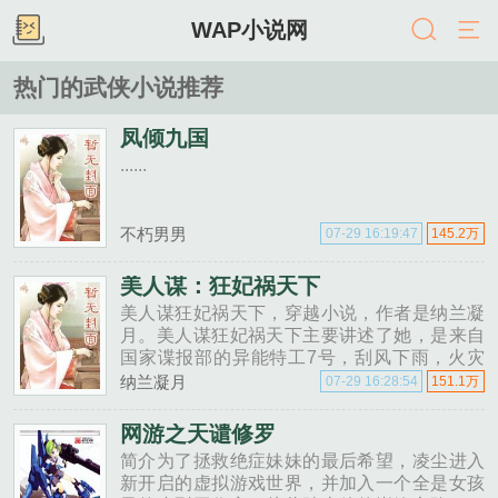
WAP小说网
热门的武侠小说推荐
凤倾九国
......
不朽男男
07-29 16:19:47
145.2万
美人谋：狂妃祸天下
美人谋狂妃祸天下，穿越小说，作者是纳兰凝
月。美人谋狂妃祸天下主要讲述了她，是来自
国家谍报部的异能特工7号，刮风下雨，火灾
海啸，潜入敌方刺探敛取情报，开锁盗宝，样
纳兰凝月
07-29 16:28:54
151.1万
样精通。他，只是一个质子，表面温懦，实则
腹黑冷血，谈笑间可以将对......
网游之天谴修罗
简介为了拯救绝症妹妹的最后希望，凌尘进入
新开启的虚拟游戏世界，并加入一个全是女孩