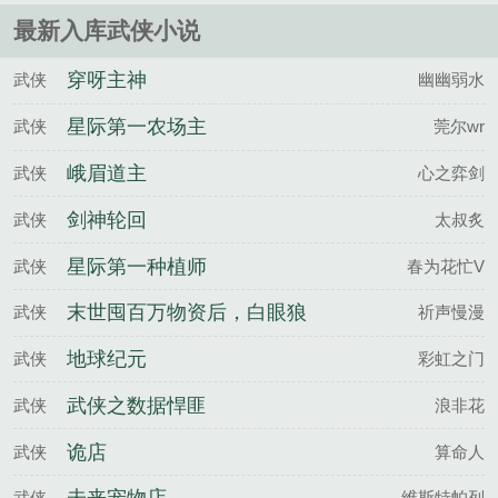
最新入库武侠小说
穿呀主神
武侠
幽幽弱水
星际第一农场主
武侠
莞尔wr
峨眉道主
武侠
心之弈剑
剑神轮回
武侠
太叔炙
星际第一种植师
武侠
春为花忙V
末世囤百万物资后，白眼狼
武侠
祈声慢漫
悔哭了
地球纪元
武侠
彩虹之门
武侠之数据悍匪
武侠
浪非花
诡店
武侠
算命人
武侠
维斯特帕列