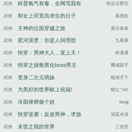
科普氧气有毒，全网骂我有
武侠
快乐活肥宅
病
和女上司荒岛求生的日子
武侠
慕思杭
主神的位面穿越之旅
武侠
真任泉泉
星河滚烫：你是人间理想
武侠
九尾落
快穿：男神大人，宠上天！
武侠
姩潇潇
快穿之拯救黑化boss男主
武侠
圈成团子
变身二次元萌妹
武侠
镜湖月下
为美好的世界献上祝福!
武侠
晓なつめ
冷面律师偷个娃
武侠
fangj
快穿逆袭：反派男神，求放
武侠
深蓝水浅
过！
末世之我的世界
武侠
三舍堂