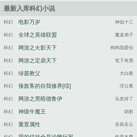
最新入库科幻小说
电影万岁
科幻
神似十三
全球之英雄联盟
科幻
魔道弟子
网游之火影天下
科幻
狗狗我爱你
网游之定鼎天下
科幻
笔下有愚
绿茵教父
科幻
大白蔡
揍敌客的自我修养[综]
科幻
浮云素
网游之黑暗德鲁伊
科幻
头发掉了
神级牛魔王
科幻
胡射
重置属性
科幻
非风非云
科幻
铁蛋本尊