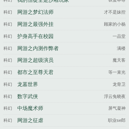
我的信徒全是沙雕玩家
网游之梦幻法师
科幻
才不是妹控
网游之最强外挂
科幻
顾家的小杨
护身高手在校园
科幻
一品堂
网游之内测作弊者
科幻
满楼
网游之超级演员
科幻
魔天客
都市之至尊天君
科幻
等一束光
龙墓世界
科幻
龙骨卫
数字武侠
科幻
浮云兔晓夜
中场魔术师
科幻
屏气凝神
网游之征虐
科幻
职业se郎