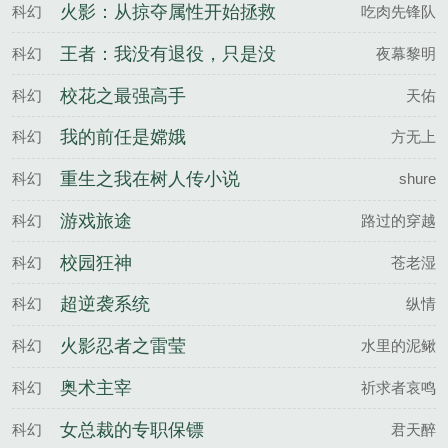
火影：从掠夺属性开始拯救
科幻
吃肉先锋队
宇智波
王者：我没有退役，只是没
科幻
夜幕黎明
人要
校花之最强高手
科幻
天佑
我的前任是嫦娥
科幻
方无上
重生之我在树人传小说
科幻
shure
游戏旅途
科幻
路过的穿越
校园狂神
科幻
苍老湿
超逆袭系统
科幻
纵情
火影忍者之雷莹
科幻
水里的泥鳅
奥术主宰
科幻
祈求者哀鸣
女总裁的专职保镖
科幻
君天醉