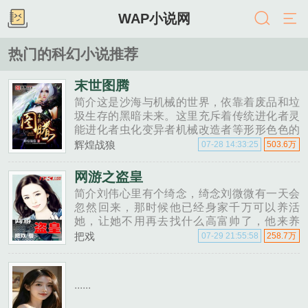
WAP小说网
热门的科幻小说推荐
末世图腾
简介这是沙海与机械的世界，依靠着废品和垃
圾生存的黑暗未来。这里充斥着传统进化者灵
能进化者虫化变异者机械改造者等形形色色的
新人类，在这片残酷而危险的土地上里争夺最
辉煌战狼
07-28 14:33:25
503.6万
后的资源。一位在垃圾堆上长大的冷酷少年，
偶遇天空之城失落的贵族......
网游之盗皇
简介刘伟心里有个绮念，绮念刘微微有一天会
忽然回来，那时候他已经身家千万可以养活
她，让她不用再去找什么高富帅了，他来养
她。她只用每天陪着他玩游戏就好了。 为
把戏
07-29 21:55:58
258.7万
了这个绮念，他飞刀独步天涯......
......