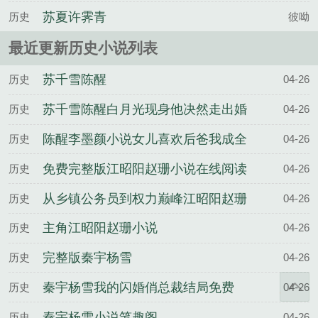
苏夏许霁青
历史
彼呦
最近更新历史小说列表
苏千雪陈醒
历史
04-26
苏千雪陈醒白月光现身他决然走出婚
历史
04-26
姻围城
陈醒李墨颜小说女儿喜欢后爸我成全
历史
04-26
他们一家三口
免费完整版江昭阳赵珊小说在线阅读
历史
04-26
从乡镇公务员到权力巅峰江昭阳赵珊
历史
04-26
结局
主角江昭阳赵珊小说
历史
04-26
完整版秦宇杨雪
历史
04-26
秦宇杨雪我的闪婚俏总裁结局免费
历史
04-26
秦宇杨雪小说笔趣阁
历史
04-26