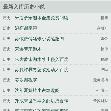
最新入库历史小说
宋衾萝宋迦木全集免费阅读
历史
橦肆
温窈谢宗浔
历史
谢引舟
苏依依傅廷修小说笔趣阁
历史
妖铃
宋衾萝宋迦木
历史
橦肆
宋衾萝宋迦木禁止侵入百度
历史
橦肆
云
苏夏许霁青怎敌她动人百度
历史
彼呦
云
姜岁谢砚寒
历史
无糖话梅
沈年夏妍椿小说笔趣阁
历史
小小魔王
穿成末世恶毒女配后成香饽
历史
云挽财财
饽了姜云檀沈鹤归全文完整
历史
胭回