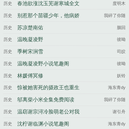
春池欲涨沈玉芜谢寒城全文
历史
度明木
完整版
别惹那个苗疆少年，他病娇
历史
我碎了你随
又变态邬离柴小米全文完整
苏凉楚南佑
历史
胭回
版
温晚凝凌野
历史
彼呦
季树宋涧雪
历史
司皎
温晚凝凌野小说笔趣阁
历史
彼呦
林媛傅冥修
历史
妖铃
惊被她害死的摄政王也重生
历史
海东青dy
了沈柠谢临渊全文完整版
邬离柴小米全集免费阅读
历史
我碎了你随
温窈谢宗浔冷脸萌老公对我
历史
谢引舟
强制爱夜夜失控百度云
沈柠谢临渊小说笔趣阁
历史
海东青dy