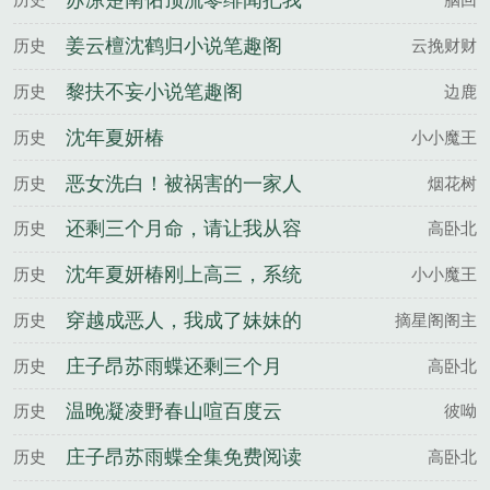
苏凉楚南佑顶流零绯闻把我
版
宠上天百度云
姜云檀沈鹤归小说笔趣阁
历史
云挽财财
黎扶不妄小说笔趣阁
历史
边鹿
沈年夏妍椿
历史
小小魔王
恶女洗白！被祸害的一家人
历史
烟花树
有救了陆青青姬如砚全文完
还剩三个月命，请让我从容
历史
高卧北
整版
赴死庄子昂苏雨蝶全文完整
沈年夏妍椿刚上高三，系统
历史
小小魔王
版
让我去讨伐魔王百度云
穿越成恶人，我成了妹妹的
历史
摘星阁阁主
救世主林见深夏听晚全文完
庄子昂苏雨蝶还剩三个月
历史
高卧北
整版
命，请让我从容赴死百度云
温晚凝凌野春山喧百度云
历史
彼呦
庄子昂苏雨蝶全集免费阅读
历史
高卧北