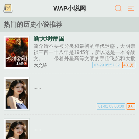
WAP小说网
热门的历史小说推荐
新大明帝国
简介请不要被分类和最初的年代迷惑，大明崇
祯三百一十八年是1945年，所以这是一本冷战
文。 带着外星高等文明的宇宙飞船和大批
机器人士兵穿越抗战最后一刻。 南......
木允锋
07-29 05:57:32
431万
......
01-01 08:00:00
0万
......