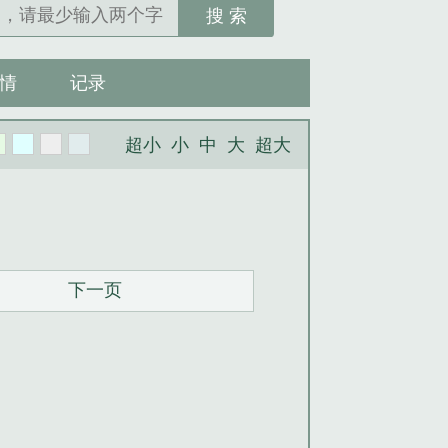
搜 索
情
记录
超小
小
中
大
超大
下一页