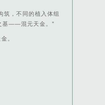
构筑，不同的植入体组
基——混元天金。”
天金。