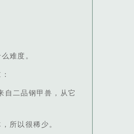
什么难度。
末：
来自二品钢甲兽，从它
体，所以很稀少。