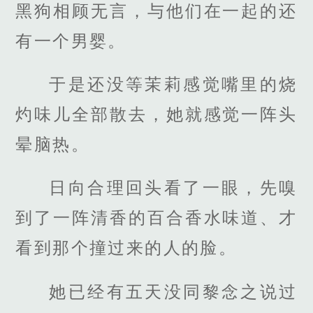
黑狗相顾无言，与他们在一起的还
有一个男婴。
于是还没等茉莉感觉嘴里的烧
灼味儿全部散去，她就感觉一阵头
晕脑热。
日向合理回头看了一眼，先嗅
到了一阵清香的百合香水味道、才
看到那个撞过来的人的脸。
她已经有五天没同黎念之说过