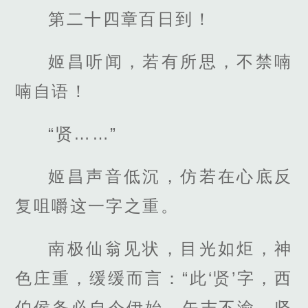
第二十四章百日到！
姬昌听闻，若有所思，不禁喃
喃自语！
“贤……”
姬昌声音低沉，仿若在心底反
复咀嚼这一字之重。
南极仙翁见状，目光如炬，神
色庄重，缓缓而言：“此‘贤’字，西
伯侯务必自今伊始，矢志不渝，坚