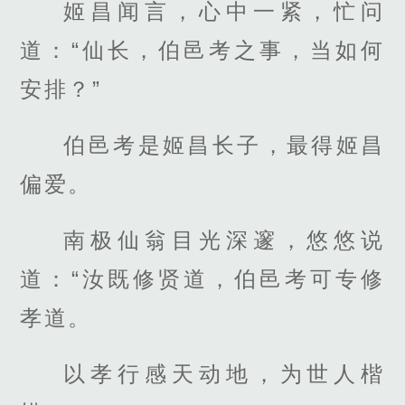
姬昌闻言，心中一紧，忙问
道：“仙长，伯邑考之事，当如何
安排？”
伯邑考是姬昌长子，最得姬昌
偏爱。
南极仙翁目光深邃，悠悠说
道：“汝既修贤道，伯邑考可专修
孝道。
以孝行感天动地，为世人楷