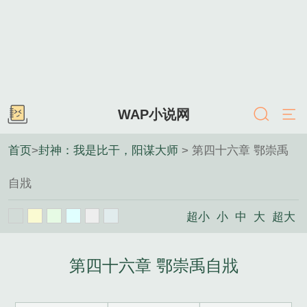
WAP小说网
首页
>
封神：我是比干，阳谋大师
> 第四十六章 鄂崇禹
自戕
超小
小
中
大
超大
第四十六章 鄂崇禹自戕