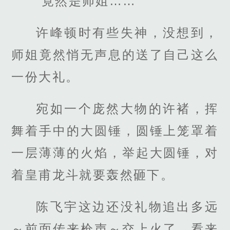
“竟然是师姐……”
许峰顿时有些失神，没想到，
师姐竟然悄无声息的送了自己这么
一份大礼。
宛如一个庞然大物的许褚，挥
舞着手中的大圆锤，圆锤上笼罩着
一层薄薄的火焰，举起大圆锤，对
着皇甫龙斗就要轰然砸下。
陈飞宇这边还没礼物追出多远
～前面传来枪声～交上火了，看来