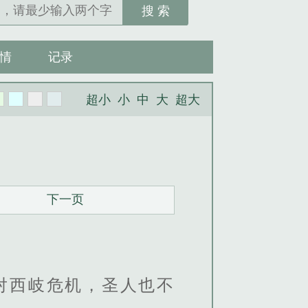
搜 索
情
记录
超小
小
中
大
超大
下一页
对西岐危机，圣人也不