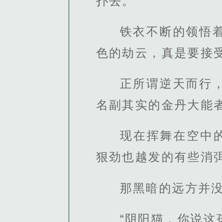
扑去。
铁衣不断的领悟
色的劫云，真是要接
正所谓逆天而行
名副其实的金丹大能
现在挥舞在空中
狠劲也越发的有些消
那黑暗的远方并
“阴阳猫，你说这