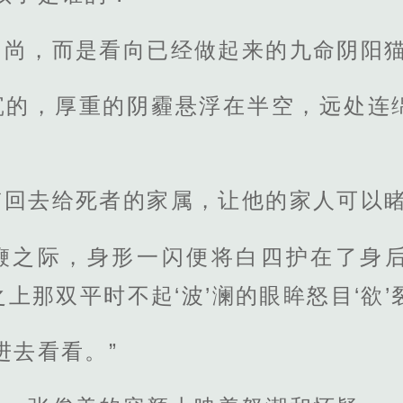
和尚，而是看向已经做起来的九命阴阳
沉的，厚重的阴霾悬浮在半空，远处连
带回去给死者的家属，让他的家人可以
鞭之际，身形一闪便将白四护在了身
上那双平时不起‘波’澜的眼眸怒目‘欲
进去看看。”