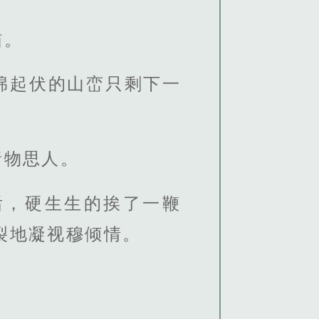
猫。
绵起伏的山峦只剩下一
睹物思人。
后，硬生生的挨了一鞭
’裂地凝视穆倾情。