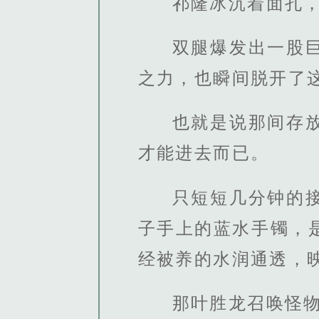
祁隆冰沉着面孔
双腿爆发出一股
之力，也瞬间脱开了
也就是说那间存
才能进去而已。
只短短几分钟的
子手上的蓝水手镯，
经被养的水润通透，
那叶胜龙召唤怪