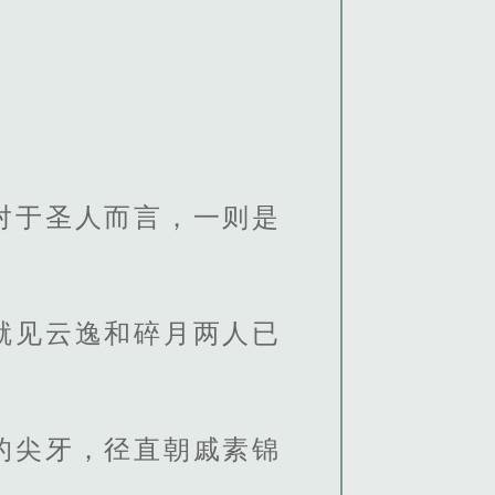
对于圣人而言，一则是
就见云逸和碎月两人已
的尖牙，径直朝戚素锦