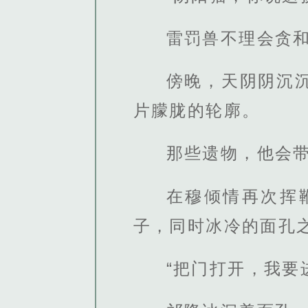
雷罚兽不理会贪
傍晚，天阴阴沉
片朦胧的轮廓。
那些遗物，他会
在穆倾情再次挥
子，同时冰冷的面孔之
“把门打开，我要