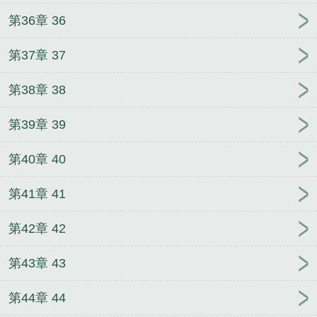
第36章 36
第37章 37
第38章 38
第39章 39
第40章 40
第41章 41
第42章 42
第43章 43
第44章 44