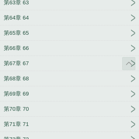
第63章 63
第64章 64
第65章 65
第66章 66
第67章 67
第68章 68
第69章 69
第70章 70
第71章 71