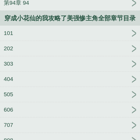
第94章 94
美强惨主角番外txt
穿越小花仙成男仙子
穿越小花仙
《穿成小花仙的我攻略了美强惨主角》是红心K精心
成为精灵
穿成小花仙的我攻略了美强惨主角的
穿成
创作的都市类小说。
穿成小花仙的我攻略了美强惨主角全部章节目录
小花仙的我攻略了美强惨主角42
穿成小花仙的我攻
略了美强惨主角 番外 在线阅读
穿越小花仙成为团宠
101
小公主的
穿成小花仙的我攻略了美强惨主角TXT
穿
成小花仙的我攻略了美强惨主角番外
穿成小花仙的
202
我攻略了美强惨主角免费
穿成小花仙的我攻略了美
强惨主角 txt
穿成小花仙的我攻略了美强惨主角 红心
303
K 笔趣阁
穿成小花仙的我攻略了美强惨主角TXT无删
404
减
穿小花仙主受
穿成小花仙的我攻略了美强惨主角
笔趣阁
穿成小花仙的我攻略了美强惨主角顶点网
穿
505
到小花仙
穿成小花仙的我攻略了美强惨男主
女主穿
越小花仙成花仙
穿越小花仙成主攻
606
707