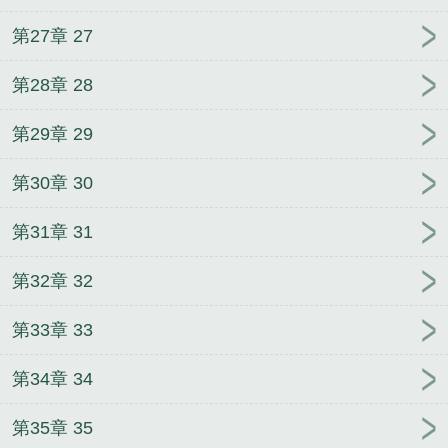
第27章 27
第28章 28
第29章 29
第30章 30
第31章 31
第32章 32
第33章 33
第34章 34
第35章 35