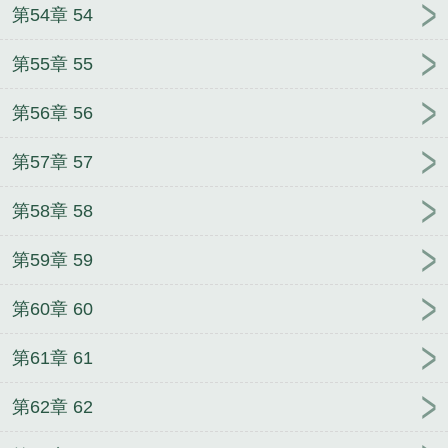
第54章 54
第55章 55
第56章 56
第57章 57
第58章 58
第59章 59
第60章 60
第61章 61
第62章 62