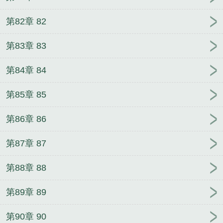
第82章 82
第83章 83
第84章 84
第85章 85
第86章 86
第87章 87
第88章 88
第89章 89
第90章 90