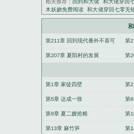
相关推荐：
回到和大佬
和大佬穿回七
木妖娆免费阅读
和大佬穿回七零无
七零无防盗
和大佬穿回七零格格党
七零链接
和大佬穿回七零木妖娆千
和
日常木妖娆
和大佬穿回七零类别穿越
第211章 回到现代番外不喜可
第2
穿回七零番外 木妖娆
和大佬穿回七
阅读
和大佬穿回七零by木妖娆免费
第207章 夏阳村的发展
第
结局
和大佬离婚后穿书
和大佬穿
七零日常木妖娆笔趣阁
大佬跟着穿
经
的什么
和大佬穿回七零乐文
和大
常
和大佬穿回七零免费
和大佬穿回
第1章 家徒四壁
第
第5章 达成一致
第6
第9章 夏二嫂抢粮
第
第13章 麻竹笋
第1