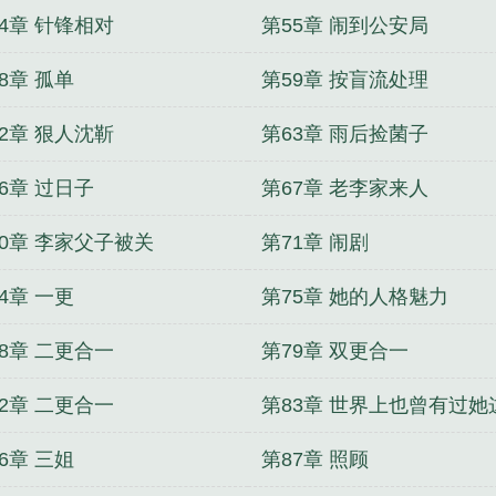
4章 针锋相对
第55章 闹到公安局
8章 孤单
第59章 按盲流处理
2章 狠人沈靳
第63章 雨后捡菌子
6章 过日子
第67章 老李家来人
70章 李家父子被关
第71章 闹剧
4章 一更
第75章 她的人格魅力
8章 二更合一
第79章 双更合一
2章 二更合一
第83章 世界上也曾有过她
一
6章 三姐
第87章 照顾