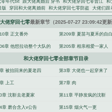
零年代txt
跟大佬离婚后 穿书
和大佬穿回七零晋江
和
错版
穿回和大佬离婚前
和大佬穿回七零防盗
大佬们跟
免费阅读
和大佬穿回七零TXT
和大佬穿回七零木妖娆
千
和大佬穿回七零晋江文学城
大佬们跟着穿回来了
和
大佬穿回七零
最新章节（2025-07-27 23:09:42更
作者 木妖娆
和大佬穿回七零年代
和大佬穿回七零by
10章 正文番外
第209章 夏苗与夏禾的自
零TXT免费
和大佬穿回七零百度附带番外
跟大佬离婚
阅读
和大佬穿回七零格格党
和大佬穿回七零免费阅读
206章 他想拉动整个大队的
第205章 相亲相爱一家人
回七零百度
和大佬穿回七零木妖娆
跟大佬离婚后【穿书
回来了
和大佬一户口本了[七零
和大佬互穿日常
和大佬
济
和大佬穿回七零全部章节目录
佬穿回七零笔趣阁
回到和大佬结婚
穿回来后和大佬谈
七零TXT免费笔趣阁
2章 被抬回来的夏老四
第3章 大佬也一起穿来了
章 上工
第7章 肉
10章 沈靳去老夏家
第11章 平静发疯的沈靳
4章 磨合含入v公告
第15章 烟火气一更