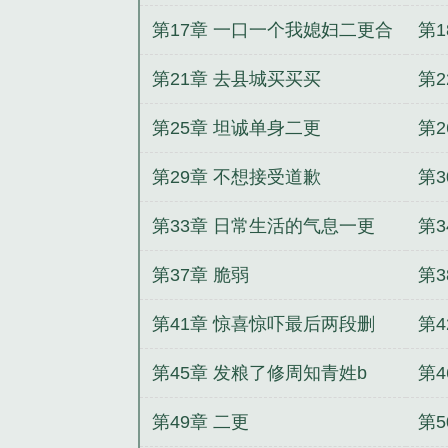
第17章 一口一个我媳妇二更合
第
一
第21章 去县城买买买
第2
第25章 坦诚单身二更
第2
第29章 不想接受道歉
第3
第33章 日常生活的气息一更
第
第37章 脆弱
第3
第41章 惊喜惊吓最后两段删
第
第45章 发粮了修周知青姓b
第
第49章 二更
第5