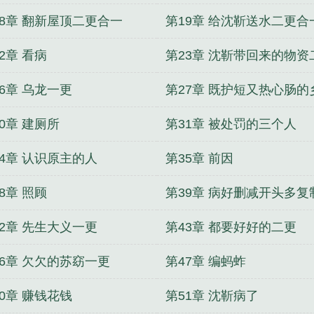
18章 翻新屋顶二更合一
第19章 给沈靳送水二更合
2章 看病
第23章 沈靳带回来的物资
6章 乌龙一更
第27章 既护短又热心肠的
乡
0章 建厕所
第31章 被处罚的三个人
34章 认识原主的人
第35章 前因
8章 照顾
第39章 病好删减开头多复
42章 先生大义一更
第43章 都要好好的二更
46章 欠欠的苏窈一更
第47章 编蚂蚱
0章 赚钱花钱
第51章 沈靳病了