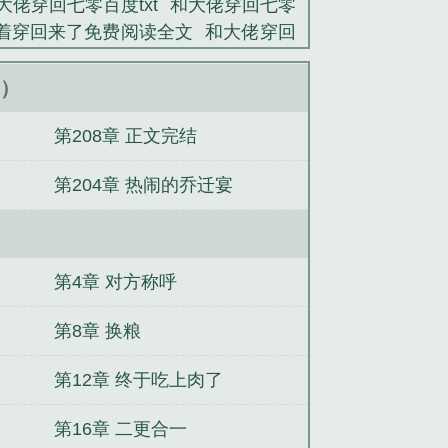
大佬穿回七零百度txt
和大佬穿回七零
着穿回来了免费阅读全文
和大佬穿回
笔趣阁
大佬穿回七零TXT
和大佬穿回
大佬穿回七零日常txt
和大佬穿回七零
新）
木妖娆
木妖娆和大佬穿回七零
和大佬
白
第208章 正文完结
后穿书免费
和大佬穿回七零全文免费
和大佬穿回七零txt
和大佬穿回七零大
第204章 热闹的乔迁宴
】
和大佬反派互穿日常
和大佬穿回
穿回七零番外TXT
和大佬穿回七零讲
恋爱
和大佬穿回七零/穿回七零奋斗日
第4章 对方称呼
第8章 换粮
第12章 终于吃上肉了
第16章 二更合一