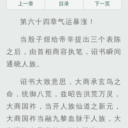
上一章
目录
下一页
第六十四章气运暴涨！
当殷子煜给帝辛提出三个表陈
之后，由首相商容执笔，诏书瞬间
通晓人族。
诏书大致意思，大商承玄鸟之
命，统御八荒，兹昭告洪荒万灵，
大商国祚，当开人族仙道之新元，
大商国祚当融九黎血脉于人族，大