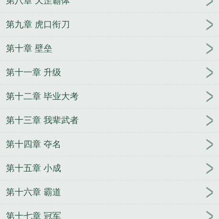
第八章 天罡霸体
趣阁无错版
这个武圣血条太厚女主有几个
这个武圣
血条太厚免费
这个武圣血条太厚了txt
这个武圣血条
第九章 虎口衔刀
太厚了最新笔趣阁
这个武圣血条太厚精校版
这个武
第十章 壁垒
圣血条太厚最新章节笔趣阁
这个武圣血条太厚无防
盗
这个武圣血条太厚境界划分
这个武圣血条太厚笔
第十一章 升级
趣阁免费阅读
这个武神凶残
这个武圣血条太厚 不
会飞的笔
这个武圣血条太厚百度
第十二章 毕业大考
第十三章 我辈武者
第十四章 夺名
第十五章 小成
第十六章 霸道
第十七章 冠军