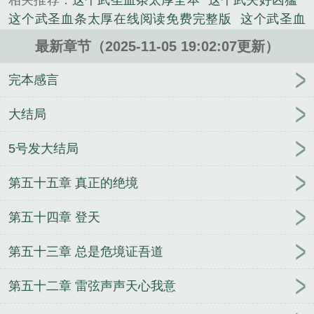
相关推荐：
这个武圣血条太厚全本
这个武夫好凶猛
玄幻类小说。
这个武圣血条太厚在线阅读免费完整版
这个武圣血
条太厚等级
国术加点 这个武圣血条太厚
这个武圣
最新章节（2025-11-05 19:02:07更新）
血条太厚境界
这个武圣血条太厚全集txt免费
这个武
圣血条太厚等级划分
这个武圣血条太厚全本完结免
完本感言
费
这个武圣血条太厚笔趣阁无弹窗
这个武圣血条太
厚完整版免费
这个仙朝有点猛
这个武圣血条太厚人
大结局
物介绍
这个武圣血条太厚全文免费
这个武神
这个
5号发大结局
武圣血条太厚在线阅读免费
这个武圣血条太厚无错
版
这个武圣血条太厚笔趣阁免费
这个武圣血条太厚
第五十五章 真正的绝境
境界划分详细介绍
这个武圣血条太厚等阶
这个武圣
血条太厚 起点中文网
这个武圣血条太厚第三中文
第五十四章 登天
网
这个武圣血条太厚TXT免费
这个武圣血条太厚无
错笔趣阁
这个武圣血条太厚笔趣阁手机版
这个武圣
第五十三章 总是危境证吾道
血条太厚txt
这个武圣血条太厚无错
这个武圣血条太
厚怎么样
这个武圣血条太厚起点
这个武神好凶残
第五十二章 雷弦声声天心我意
啊
这个武圣血条太厚了百度百科
这个武圣血条太厚