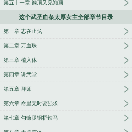
第五十一章 巅顶又见巅顶
许竞第几章死
这个武圣血条太厚全文在线
这个武圣
血条太厚了
这个武圣血条太厚起点中文网
这个武圣
这个武圣血条太厚女主全部章节目录
血条太厚女主
这个武圣血条太厚百科
这个武圣血条
太厚全文
这个武圣血条太厚言情
这个武圣血条太厚
第一章 志在止戈
笔趣
这个武圣血条太厚最新章节在线阅读
这个武神
有点狠
这个武圣血条太厚最新章节免费
这个武圣血
第二章 万血珠
条太厚免费阅读
这个武圣血条太厚免费阅读软件
这
个武圣血条太厚最新
这个武圣血条太厚笔趣阁最新
第三章 植入体
章节
这个武圣血条太厚好看吗
这个武圣血条太厚不
第四章 讲武堂
会飞的笔
这个武圣血条太厚了免费阅读
这个武圣血
条太厚无弹窗最新章节
这个武圣血条太厚全本免费
第五章 拜师
阅读
这个武神好凶残
这个圣武士要回地球
这个武
圣血条太厚txt精校
这个武圣血条太厚 起点
这个武
第六章 命里无时要强求
圣血条太厚百度TXT
这个武圣血条太厚在线
这个武
圣血条太厚笔趣阁
这个武圣血条太厚百度百科
这个
第七章 勾镰腿铜桥铁马
武圣血条太厚无弹窗阅读
这个武圣血条太厚全文免
费阅读
这个武圣血条太厚阅读
这个武圣血条太厚笔