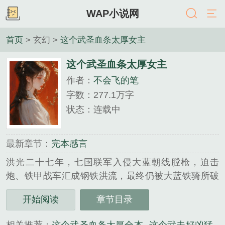
WAP小说网
首页
> 玄幻 >
这个武圣血条太厚女主
这个武圣血条太厚女主
作者：
不会飞的笔
字数：277.1万字
状态：连载中
最新章节：
完本感言
洪光二十七年，七国联军入侵大蓝朝线膛枪，迫击
炮、铁甲战车汇成钢铁洪流，最终仍被大蓝铁骑所破
肌肉，术法、火枪、大炮新与旧的力量不断碰撞大争
开始阅读
章节目录
之世…...
《这个武圣血条太厚女主》是不会飞的笔精心创作的