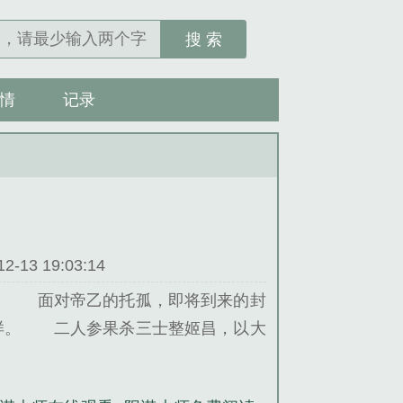
搜 索
情
记录
13 19:03:14
！ 面对帝乙的托孤，即将到来的封
样。 二人参果杀三士整姬昌，以大