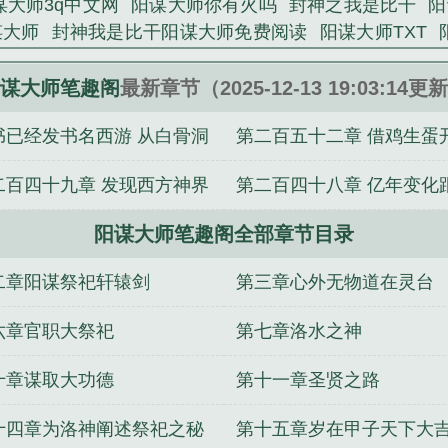
谋大师3q中文网
阳谋大师你有火吗
封神之我是比干
阳
谋大师
封神我是比干阳谋大师免费阅读
阳谋大师TXT
师
封神我比干阳谋大师免费观看
阳谋大师 第502章
阳
谋大师笔趣阁
最新章节（2025-12-13 19:03:14更
书已经发书名西游 从白骨洞
第二百五十二章 借鸡生蛋
始到纯阳真仙
辟地大结局
二百四十九章 发现西方神界
第二百四十八章 亿年变化
彼之道
阳谋大师笔趣阁全部章节目录
三道圣人
二章阳谋祭祀轩辕剑
第三章心外无物道在灵台
六章官职大祭祀
第七章洛水之神
十章谋取大功德
第十一章圣贤之路
十四章为洛神阐述祭祀之秘
第十五章岁在甲子天下大