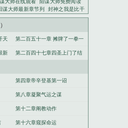
谋大师在线观看
阳谋大师免费阅读
阳谋大师最新章节列
封神之我是比干
谋大师(1-111)
阳谋大师作者你有火
新）
开天
第二百五十一章 摊牌了一拳一
个小朋友
跟新
第二百四十七章四圣上门了结
应 一亿年后
第四章帝辛登基第一诏
第八章凝聚气运之谋
第十二章阐教动作
吉
第十六章窥探命运