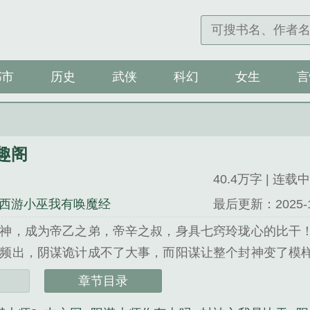
都市
历史
武侠
科幻
女生
言
趣阁
40.4万字 | 连载中
西游小巫我有唤魔经
最后更新：2025-12-
封神，成为帝乙之弟，帝辛之叔，身具七窍玲珑心的比干
谋频出，阴谋诡计成不了大事，而阳谋让整个封神变了模
...
章节目录
阁》是你有火吗精心创作的言情类小说。