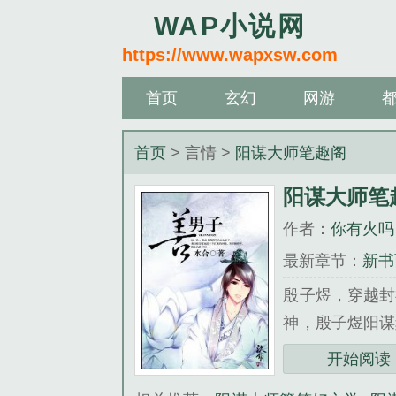
WAP小说网
https://www.wapxsw.com
首页
玄幻
网游
首页
> 言情 >
阳谋大师笔趣阁
阳谋大师笔
作者：
你有火吗
最新章节：
新书
殷子煜，穿越
神，殷子煜阳
基建拉动气运，…
开始阅读
《阳谋大师笔趣