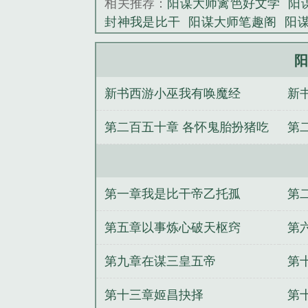
相关推荐：
阳谋大师篱笆好文学
阳
封神我是比干
阳谋大师笔趣阁
阳
阳谋师笔趣阁
封神我是比干阳谋大
吗
阳谋大师 第578章
阳
新书西游小巫我有唤魔经
新
开
第二百五十章 各怀鬼胎扮猪吃
第
虎
以
第一章我是比干帝乙托孤
第
第五章以事炼心破天枢窍
第
第九章在谋三皇五帝
第
第十三章姬昌抉择
第