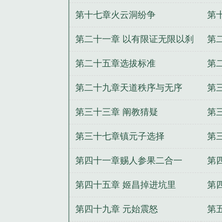
第十七章火云洞纷争
第
第二十一章 以有限证无限以刹
第
那守永恒
第二十五章选拔标准
第
第二十九章天道秩序与无序
第
第三十三章 阐教猜疑
第
第三十七章镇元子选择
第
第四十一章赐人参果二合一
第
第四十五章 姬昌掉进坑里
第
第四十九章 元始震怒
第