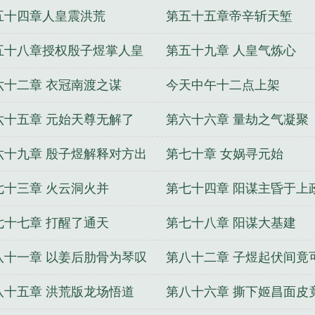
五十四章人皇震洪荒
第五十五章帝辛斩天堑
五十八章授权殷子煜掌人皇
第五十九章 人皇气炼心
六十二章 衣冠南渡之谋
今天中午十二点上架
六十五章 元始天尊无解了
第六十六章 量劫之气凝聚
六十九章 殷子煜解释对方出
第七十章 女娲寻元始
七十三章 火云洞火并
第七十四章 阳谋主昏于上
于下
七十七章 打醒了通天
第七十八章 阳谋大基建
八十一章 以姜后肋骨为琴叹
第八十二章 子煜起伏间竟
人难再得
定气运
八十五章 洪荒版龙场悟道
第八十六章 撕下姬昌面皮