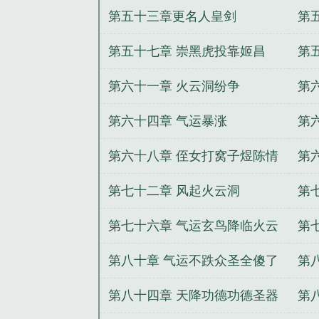
第五十三章更名人皇剑
第
第五十七章 崇黑虎投靠姬昌
第
剑
第六十一章 火云洞纷争
第
第六十四章 气运暴涨
第
第六十八章 侄女打窝子煜陈情
第
手
第七十二章 风起火云洞
第
第七十六章 气运玄鸟降临火云
第
洞
第八十章 气运不跌众圣全傻了
第
佳
第八十四章 天降功德功德圣器
第