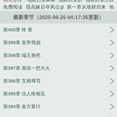
相关推荐：
地狱归来林寒
地狱归来的
地狱归来江秋
《地狱归来by易》是肉蛋子殿下精心创作的言情类小
免费阅读
我高嫁后夺凤位gl
第一章从地狱归来
地
说。
狱归来当奶爸 全文阅读
地狱归来by易炸
地狱归来
最新章节（2025-08-25 04:17:35更新）
的意思
地狱归来当保镖
地狱归来林寒全文免费阅
读
地狱归来仇人颤抖我高嫁后夺凤位
我高嫁后夺凤
第400章 终 章
位免费阅读
地狱归来
地狱归来林寒免费
地狱归来
免费阅读
地狱归来 林寒
地狱归来当奶爸
地狱归来
第399章 皇帝驾崩
by易炸t
仇人颤抖
地狱归来by易
地狱归来 by易炸
第398章 端王身死
地狱归来秦云
地狱归来贱尊
地狱归来by
地狱归来
复仇的都市
地狱归来易炸全文阅读
地狱归来下一句
第397章 再添一把大火
是什么
地狱归来笔趣阁
地狱归来江秋
地狱归来全
文免费阅读
地狱归来当保镖全文免费阅读
地狱归来
第396章 互相辱骂
在都市
地狱归来易炸
第395章 仇人终相见
第394章 各方算计