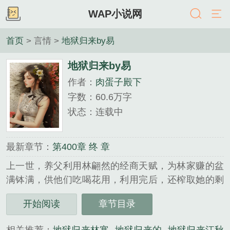
WAP小说网
首页
> 言情 >
地狱归来by易
地狱归来by易
作者：
肉蛋子殿下
字数：60.6万字
状态：连载中
最新章节：
第400章 终 章
上一世，养父利用林翩然的经商天赋，为林家赚的盆
满钵满，供他们吃喝花用，利用完后，还榨取她的剩
余价值，把她送给近六十岁的老靖王做妾，为儿子的
开始阅读
章节目录
仕途铺路，把她利用了个彻底。 重生后，林翩然
才知道她是护国公府丢失…...