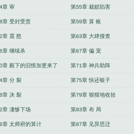
4章 审
第55章 栽赃陷害
8章 受封受赏
第59章 算 账
2章 震 怒
第63章 大肆搜查
6章 继续杀
第67章 偏 宠
70章 殿下的旧恨加更来了
第71章 神兵助阵
4章 分 裂
第75章 快还银子
8章 决 裂
第79章 狠狠地收拾
2章 凄惨下场
第83章 布 局
86章 太师府的算计
第87章 见异思迁