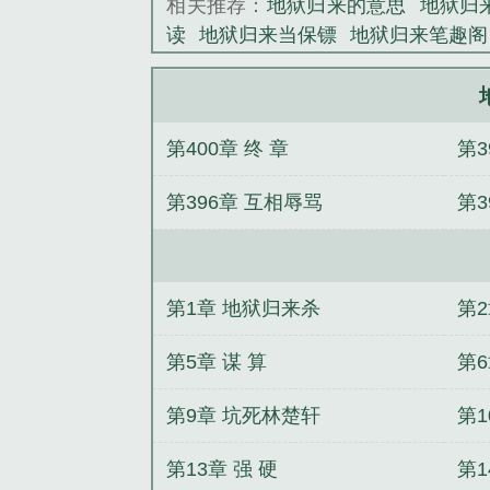
相关推荐：
地狱归来的意思
地狱归
读
地狱归来当保镖
地狱归来笔趣阁
来
地狱归来易炸
地狱归来by
我高
费阅读
地狱归来 by易炸
地狱归来
来江秋免费阅读
地狱归来下一句是
第400章 终 章
第3
第396章 互相辱骂
第3
第1章 地狱归来杀
第
第5章 谋 算
第
第9章 坑死林楚轩
第1
第13章 强 硬
第1