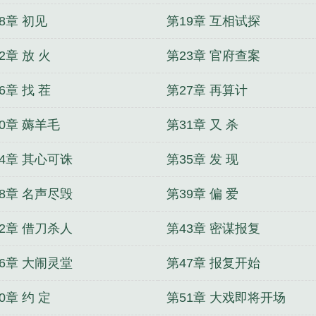
8章 初见
第19章 互相试探
2章 放 火
第23章 官府查案
6章 找 茬
第27章 再算计
0章 薅羊毛
第31章 又 杀
4章 其心可诛
第35章 发 现
8章 名声尽毁
第39章 偏 爱
2章 借刀杀人
第43章 密谋报复
6章 大闹灵堂
第47章 报复开始
0章 约 定
第51章 大戏即将开场