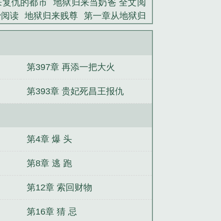
来复仇的都市
地狱归来当奶爸 全文阅
费阅读
地狱归来贱尊
第一章从地狱归
免费阅读
我从地狱归来
地狱归来免
保镖全文免费阅读
地狱归来
地狱归
）
地狱归来当奶爸
第397章 再添一把大火
第393章 贵妃死昌王报仇
第4章 爆 头
第8章 逃 跑
第12章 索回财物
第16章 猜 忌