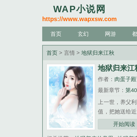
WAP小说网
https://www.wapxsw.com
首页
玄幻
网游
首页
> 言情 >
地狱归来江秋
地狱归来江
作者：
肉蛋子殿
最新章节：
第40
上一世，养父利
值，把她送给
是护国公府丢失…
开始阅读
《地狱归来江秋