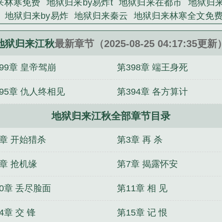
来林寒免费
地狱归来by易炸t
地狱归来在都市
地狱归
地狱归来by易炸
地狱归来秦云
地狱归来林寒全文免
嫁后夺凤位gl
仇人颤抖
地狱归来林寒
我高嫁后夺凤位
江秋
地狱归来易炸全文阅读
地狱归来by易
地狱归来当
地狱归来江秋
最新章节（2025-08-25 04:17:35更新
什么
地狱归来 林寒
地狱归来的
地狱归来全文免费阅读
99章 皇帝驾崩
第398章 端王身死
95章 仇人终相见
第394章 各方算计
地狱归来江秋全部章节目录
2章 开始猎杀
第3章 再 杀
6章 抢机缘
第7章 揭露怀安
0章 丢尽脸面
第11章 相 见
4章 交 锋
第15章 记 恨