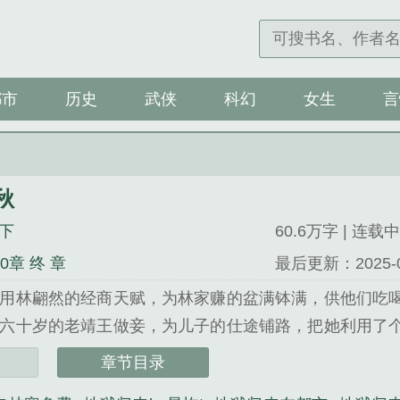
都市
历史
武侠
科幻
女生
言
秋
下
60.6万字 | 连载中
0章 终 章
最后更新：2025-08-
用林翩然的经商天赋，为林家赚的盆满钵满，供他们吃
近六十岁的老靖王做妾，为儿子的仕途铺路，把她利用了
...
章节目录
》是肉蛋子殿下精心创作的言情类小说。