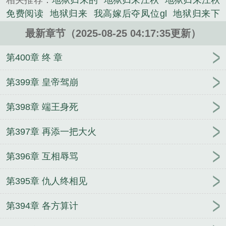
相关推荐：
地狱归来的
地狱归来江秋
地狱归来江秋
《第一章从地狱归来》是肉蛋子殿下精心创作的言情
免费阅读
地狱归来
我高嫁后夺凤位gl
地狱归来下
类小说。
一句是什么
地狱归来易炸全文阅读
地狱归来林寒全
最新章节（2025-08-25 04:17:35更新）
文免费阅读
地狱归来当保镖全文免费阅读
地狱归来
仇人颤抖我高嫁后夺凤位
仇人颤抖
地狱归来林寒
第400章 终 章
地狱归来林寒免费
地狱归来易炸
地狱归来by易炸
我从地狱归来
地狱归来当奶爸
地狱归来当奶爸 全
第399章 皇帝驾崩
文阅读
地狱归来当保镖
地狱归来 林寒
地狱归来by
第398章 端王身死
易炸t
地狱归来免费阅读
地狱归来在都市
地狱归来
全文免费阅读
地狱归来 by易炸
地狱归来复仇的都
第397章 再添一把大火
市
第一章从地狱归来
地狱归来by
地狱归来秦云
我高嫁后夺凤位免费阅读
地狱归来的意思
地狱归来
第396章 互相辱骂
笔趣阁
地狱归来by易
第395章 仇人终相见
第394章 各方算计