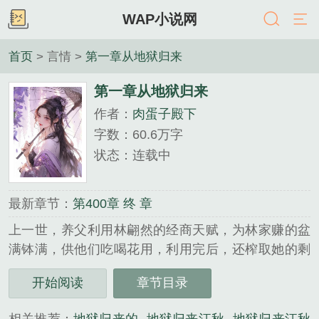
WAP小说网
首页
> 言情 >
第一章从地狱归来
第一章从地狱归来
作者：
肉蛋子殿下
字数：60.6万字
状态：连载中
最新章节：
第400章 终 章
上一世，养父利用林翩然的经商天赋，为林家赚的盆
满钵满，供他们吃喝花用，利用完后，还榨取她的剩
余价值，把她送给近六十岁的老靖王做妾，为儿子的
开始阅读
章节目录
仕途铺路，把她利用了个彻底。 重生后，林翩然
才知道她是护国公府丢失…...