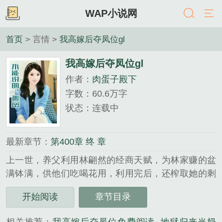
WAP小说网
首页
> 言情 >
我高嫁后夺凤位gl
我高嫁后夺凤位gl
作者：
肉蛋子殿下
字数：60.6万字
状态：连载中
最新章节：
第400章 终 章
上一世，养父利用林翩然的经商天赋，为林家赚的盆
满钵满，供他们吃喝花用，利用完后，还榨取她的剩
余价值，把她送给近六十岁的老靖王做妾，为儿子的
开始阅读
章节目录
仕途铺路，把她利用了个彻底。 重生后，林翩然
才知道她是护国公府丢失…...