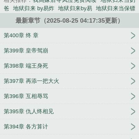
相关推荐：
我高嫁后夺凤位免费阅读
地狱归来当奶
《我高嫁后夺凤位gl》是肉蛋子殿下精心创作的言情
爸
地狱归来 by易炸
地狱归来by易
地狱归来当保镖
类小说。
全文免费阅读
地狱归来江秋免费阅读
地狱归来by易
最新章节（2025-08-25 04:17:35更新）
炸t
地狱归来林寒
地狱归来秦云
地狱归来
地狱归
来下一句是什么
地狱归来当奶爸 全文阅读
我从地
第400章 终 章
狱归来
地狱归来在都市
地狱归来复仇的都市
地狱
归来的意思
地狱归来免费阅读
地狱归来全文免费阅
第399章 皇帝驾崩
读
地狱归来易炸全文阅读
我高嫁后夺凤位gl
第一
第398章 端王身死
章从地狱归来
地狱归来 林寒
地狱归来林寒免费
地
狱归来by易炸
地狱归来的
地狱归来江秋
地狱归来
第397章 再添一把大火
by
地狱归来当保镖
地狱归来仇人颤抖我高嫁后夺凤
位
地狱归来笔趣阁
地狱归来易炸
仇人颤抖
地狱
第396章 互相辱骂
归来林寒全文免费阅读
第395章 仇人终相见
第394章 各方算计