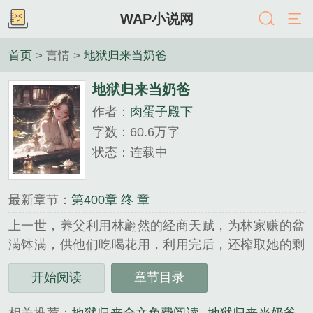
WAP小说网
首页
> 言情 >
地狱归来当奶爸
地狱归来当奶爸
作者：
肉蛋子殿下
字数：60.6万字
状态：连载中
最新章节：
第400章 终 章
上一世，养父利用林翩然的经商天赋，为林家赚的盆
满钵满，供他们吃喝花用，利用完后，还榨取她的剩
余价值，把她送给近六十岁的老靖王做妾，为儿子的
开始阅读
章节目录
仕途铺路，把她利用了个彻底。 重生后，林翩然
才知道她是护国公府丢失…...