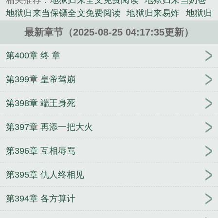
相关推荐：
地狱归来全文免费阅读
地狱归来当奶爸
《地狱归来当奶爸》是肉蛋子殿下精心创作的言情类
地狱归来当保镖全文免费阅读
地狱归来易炸
地狱归
小说。
来 by易炸
地狱归来林寒
地狱归来当奶爸 全文阅
最新章节（2025-08-25 04:17:35更新）
读
地狱归来江秋免费阅读
地狱归来贱尊
地狱归来
林寒全文免费阅读
地狱归来仇人颤抖我高嫁后夺凤
第400章 终 章
位
地狱归来江秋
我高嫁后夺凤位免费阅读
地狱归
来
地狱归来的意思
地狱归来by易
我高嫁后夺凤位
第399章 皇帝驾崩
gl
地狱归来笔趣阁
地狱归来by
地狱归来下一句是
第398章 端王身死
什么
地狱归来秦云
地狱归来by易炸
地狱归来在都
市
地狱归来复仇的都市
地狱归来 林寒
地狱归来易
第397章 再添一把大火
炸全文阅读
第一章从地狱归来
我从地狱归来
地狱
归来的
仇人颤抖
地狱归来by易炸t
地狱归来免费阅
第396章 互相辱骂
读
地狱归来林寒免费
第395章 仇人终相见
第394章 各方算计